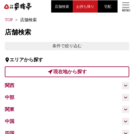
店舗検索
お持ち帰り
宅配
MENU
TOP
店舗検索
こだわり
店舗検索
お知らせ
条件で絞り込む
エリアから探す
メニュー
現在地から探す
採用情報
関西
大阪府
兵庫県
京都府
奈良県
中部
愛知県
静岡県
長野県
関東
和歌山県
滋賀県
三重県
東京都
埼玉県
神奈川県
千葉県
中国
LANGUAGE
広島県
四国
茨城県