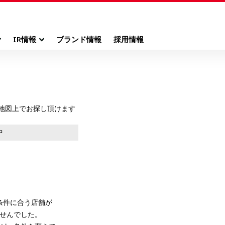
IR情報
ブランド情報
採用情報
+
地図上でお探し頂けます
−
中
条件に合う店舗が
せんでした。