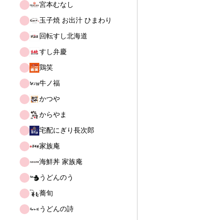
宮本むなし
玉子焼 お出汁 ひまわり
回転すし北海道
すし弁慶
鶏笑
牛ノ福
かつや
からやま
宅配にぎり長次郎
家族庵
海鮮丼 家族庵
うどんのう
蕎旬
うどんの詩