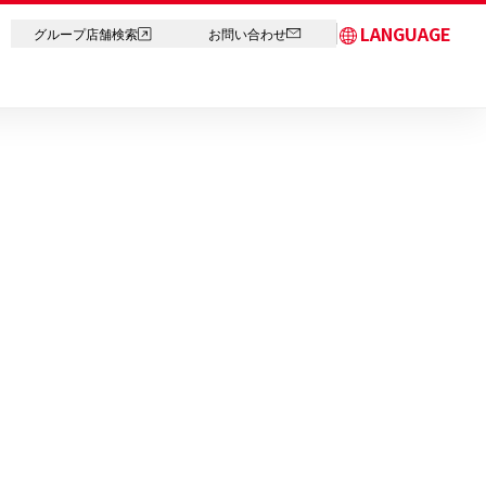
LANGUAGE
グループ店舗検索
お問い合わせ
日本語
English
简体中文
繁体字
한국어
ภาษาไทย