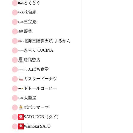
とくとく
花旬庵
三宝庵
蕎菜
北海三陸炭火焼 まるかん
きらり CUCINA
勝福惣店
しんぱち食堂
ミスタードーナツ
ドトールコーヒー
大釜屋
ポポラマーマ
SATO DON（タイ）
Washoku SATO