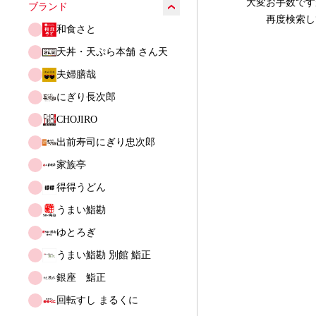
大変お手数です
ブランド
再度検索し
和食さと
天丼・天ぷら本舗 さん天
夫婦膳哉
にぎり長次郎
CHOJIRO
出前寿司にぎり忠次郎
家族亭
得得うどん
うまい鮨勘
ゆとろぎ
うまい鮨勘 別館 鮨正
銀座　鮨正
回転すし まるくに