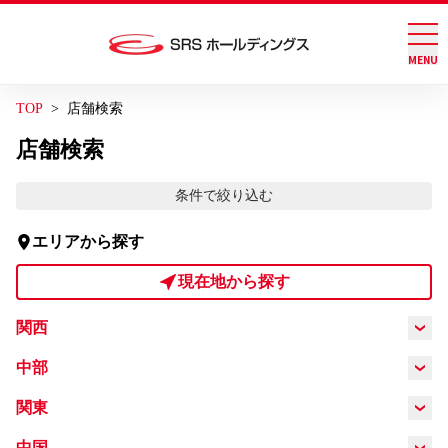
MENU
グループ店舗検索
お問い合わせ
TOP
店舗検索
会社案内
店舗検索
トグル
条件で絞り込む
サステナビリティ
トグル
エリアから探す
IR情報
現在地から探す
トグル
関西
ブランド情報
大阪府
兵庫県
京都府
奈良県
中部
愛知県
岐阜県
静岡県
長野県
関東
和歌山県
滋賀県
三重県
採用情報
東京都
埼玉県
神奈川県
千葉県
中国