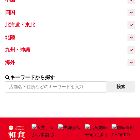
岡山県
広島県
鳥取県
島根県
四国
茨城県
栃木県
群馬県
LANGUAGE
徳島県
高知県
愛媛県
香川県
北海道・東北
日本語
北海道
福島県
山形県
宮城県
北陸
English
新潟県
福井県
石川県
九州・沖縄
岩手県
青森県
秋田県
简体中文
宮崎県
佐賀県
福岡県
鹿児島県
海外
繁体字
インドネ
マレーシ
大分県
한국어
キーワードから探す
タイ
シア
ア
検索
ภาษาไทย