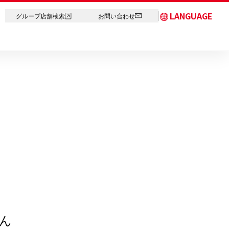
LANGUAGE
グループ店舗検索
お問い合わせ
日本語
English
简体中文
繁体字
한국어
ภาษาไทย
ん