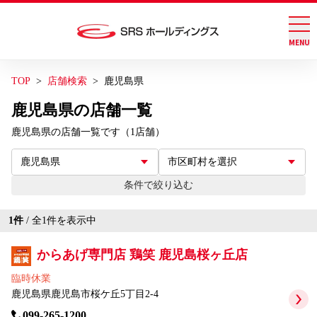
MENU
グループ店舗検索
お問い合わせ
TOP
店舗検索
鹿児島県
会社案内
鹿児島県の店舗一覧
トグル
鹿児島県の店舗一覧です（1店舗）
サステナビリティ
トグル
条件で絞り込む
IR情報
トグル
1
件
/ 全
1
件を表示中
ブランド情報
からあげ専門店 鶏笑 鹿児島桜ヶ丘店
臨時休業
鹿児島県鹿児島市桜ケ丘5丁目2-4
採用情報
099-265-1200