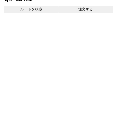
ルートを検索
注文する
LANGUAGE
日本語
English
简体中文
繁体字
한국어
ภาษาไทย