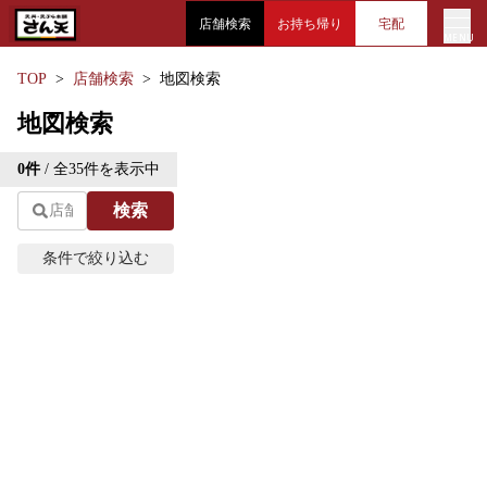
店舗検索
お持ち帰り
宅配
MENU
TOP
店舗検索
地図検索
ホーム
地図検索
Leaflet
| ©
OpenStreetMap
contributions | 地図修正は
こ
天丼・天ぷら本舗さん天
0
件
/ 全
35
件を表示中
ちら
検索
+
メニュー
−
条件で絞り込む
こだわり
エリアから探す
現在地から探す
お問い合わせ
条
件