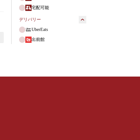
宅配可能
デリバリー
UberEats
出前館