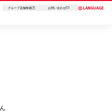
LANGUAGE
グループ店舗検索
お問い合わせ
日本語
English
简体中文
繁体字
한국어
ภาษาไทย
ん