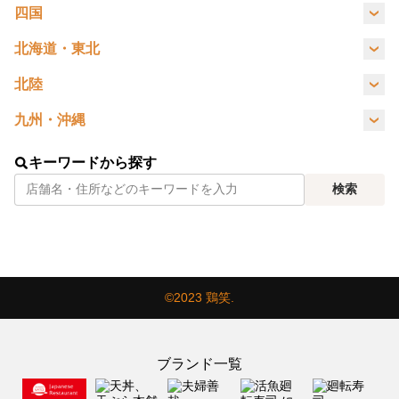
鳥取県
島根県
四国
茨城県
栃木県
群馬県
徳島県
高知県
愛媛県
香川県
北海道・東北
北海道
福島県
山形県
宮城県
北陸
新潟県
福井県
石川県
九州・沖縄
青森県
秋田県
宮崎県
佐賀県
福岡県
鹿児島県
キーワードから探す
検索
大分県
©2023 鶏笑.
ブランド一覧