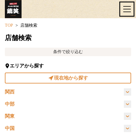
TOP
店舗検索
店舗検索
条件で絞り込む
エリアから探す
現在地から探す
関西
大阪府
兵庫県
京都府
奈良県
中部
愛知県
岐阜県
静岡県
長野県
関東
和歌山県
滋賀県
東京都
埼玉県
神奈川県
千葉県
中国