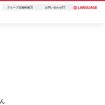
LANGUAGE
グループ店舗検索
お問い合わせ
日本語
English
简体中文
繁体字
한국어
ภาษาไทย
ん