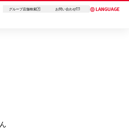
LANGUAGE
グループ店舗検索
お問い合わせ
日本語
English
简体中文
繁体字
한국어
ภาษาไทย
ん