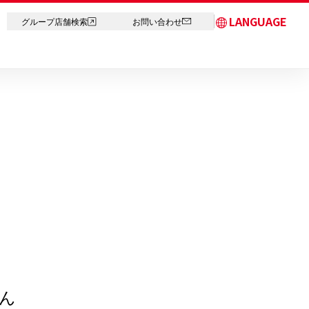
LANGUAGE
グループ店舗検索
お問い合わせ
日本語
English
简体中文
繁体字
한국어
ภาษาไทย
ん