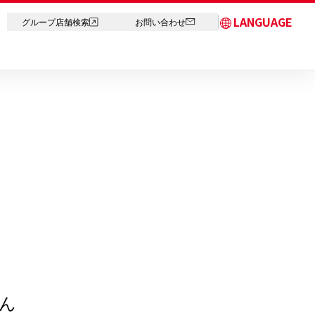
LANGUAGE
グループ店舗検索
お問い合わせ
日本語
English
简体中文
繁体字
한국어
ภาษาไทย
ん