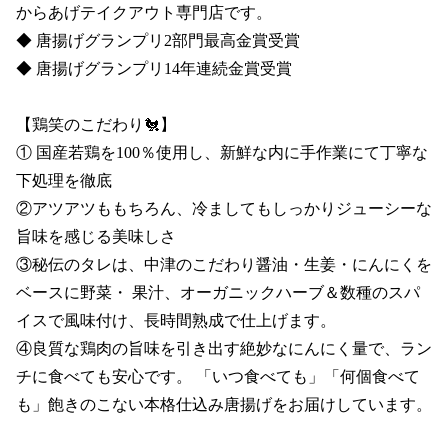
からあげテイクアウト専門店です。

◆ 唐揚げグランプリ2部門最高金賞受賞 

◆ 唐揚げグランプリ14年連続金賞受賞

【鶏笑のこだわり🐔】

① 国産若鶏を100％使用し、新鮮な内に手作業にて丁寧な
下処理を徹底

②アツアツももちろん、冷ましてもしっかりジューシーな
旨味を感じる美味しさ

③秘伝のタレは、中津のこだわり醤油・生姜・にんにくを
ベースに野菜・ 果汁、オーガニックハーブ＆数種のスパ
イスで風味付け、長時間熟成で仕上げます。

④良質な鶏肉の旨味を引き出す絶妙なにんにく量で、ラン
チに食べても安心です。 「いつ食べても」「何個食べて
も」飽きのこない本格仕込み唐揚げをお届けしています。