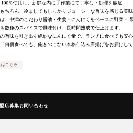
を100％使用し、新鮮な内に手作業にて丁寧な下処理を徹底

もちろん、冷ましてもしっかりジューシーな旨味を感じる美味
は、中津のこだわり醤油・生姜・にんにくをベースに野菜・ 
＆数種のスパイスで風味付け、長時間熟成で仕上げます。

の旨味を引き出す絶妙なにんにく量で、ランチに食べても安心
「何個食べても」飽きのこない本格仕込み唐揚げをお届けして
覧はこちら
加盟店募集
お問い合わせ