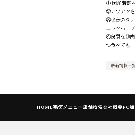
① 国産若鶏
②アツアツも
③秘伝のタレ
ニックハーブ
④良質な鶏肉
つ食べても」
最新情報
一
HOME
鶏笑メニュー
店舗検索
会社概要
FC