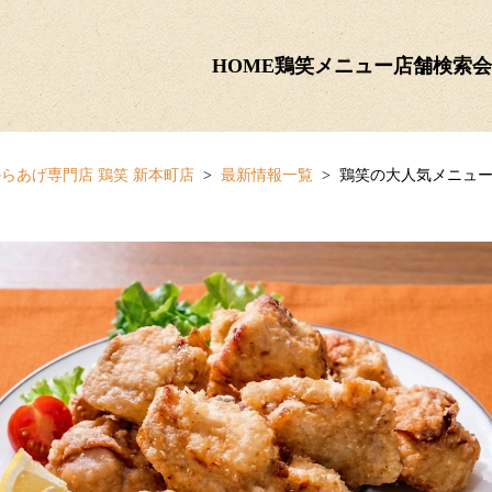
HOME
鶏笑メニュー
店舗検索
会
らあげ専門店 鶏笑 新本町店
最新情報一覧
鶏笑の大人気メニュー