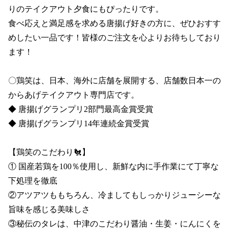
りのテイクアウト夕食にもぴったりです。

食べ応えと満足感を求める唐揚げ好きの方に、ぜひおすす
めしたい一品です！皆様のご注文を心よりお待ちしており
ます！

〇鶏笑は、日本、海外に店舗を展開する、店舗数日本一の
からあげテイクアウト専門店です。

◆ 唐揚げグランプリ2部門最高金賞受賞 

◆ 唐揚げグランプリ14年連続金賞受賞

【鶏笑のこだわり🐔】

① 国産若鶏を100％使用し、新鮮な内に手作業にて丁寧な
下処理を徹底

②アツアツももちろん、冷ましてもしっかりジューシーな
旨味を感じる美味しさ

③秘伝のタレは、中津のこだわり醤油・生姜・にんにくを