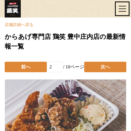
店舗詳細へ戻る
からあげ専門店 鶏笑 豊中庄内店の最新情
報一覧
前へ
/
10
ページ
次へ