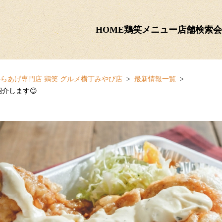
HOME
鶏笑メニュー
店舗検索
会
らあげ専門店 鶏笑 グルメ横丁みやび店
最新情報一覧
介します😊