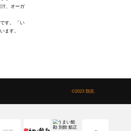
果汁、オーガ
です。 「い
います。
©2023 鶏笑.