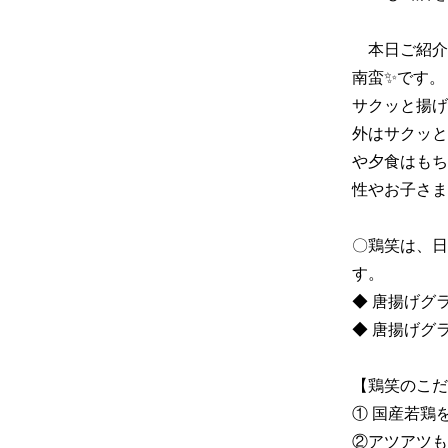
　本日ご紹介
南蛮✨です。

サクッと揚げ
外はサクッと
や夕食はもち
性やお子さま
〇鶏笑は、日
す。

◆ 唐揚げグラ
◆ 唐揚げグ
【鶏笑のこだわ
① 国産若鶏
②アツアツも