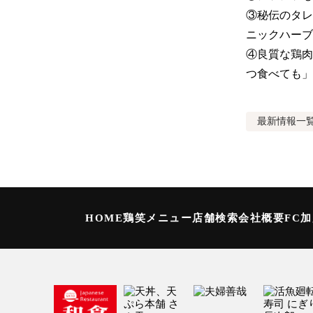
③秘伝のタレ
ニックハーブ
④良質な鶏肉
つ食べても」
最新情報
一
HOME
鶏笑メニュー
店舗検索
会社概要
FC