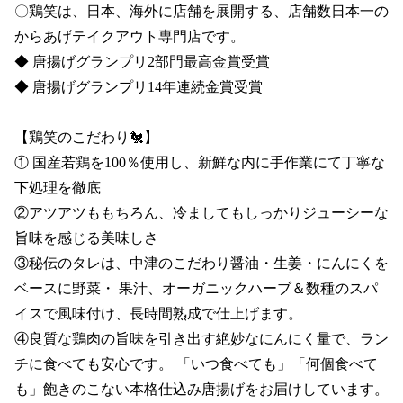
〇鶏笑は、日本、海外に店舗を展開する、店舗数日本一の
からあげテイクアウト専門店です。

◆ 唐揚げグランプリ2部門最高金賞受賞 

◆ 唐揚げグランプリ14年連続金賞受賞

【鶏笑のこだわり🐔】

① 国産若鶏を100％使用し、新鮮な内に手作業にて丁寧な
下処理を徹底

②アツアツももちろん、冷ましてもしっかりジューシーな
旨味を感じる美味しさ

③秘伝のタレは、中津のこだわり醤油・生姜・にんにくを
ベースに野菜・ 果汁、オーガニックハーブ＆数種のスパ
イスで風味付け、長時間熟成で仕上げます。

④良質な鶏肉の旨味を引き出す絶妙なにんにく量で、ラン
チに食べても安心です。 「いつ食べても」「何個食べて
も」飽きのこない本格仕込み唐揚げをお届けしています。