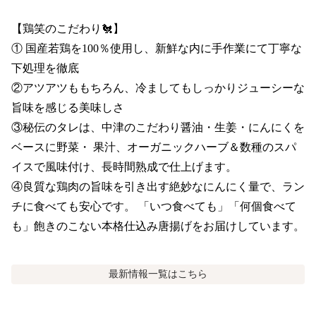
【鶏笑のこだわり🐔】

① 国産若鶏を100％使用し、新鮮な内に手作業にて丁寧な
下処理を徹底

②アツアツももちろん、冷ましてもしっかりジューシーな
旨味を感じる美味しさ

③秘伝のタレは、中津のこだわり醤油・生姜・にんにくを
ベースに野菜・ 果汁、オーガニックハーブ＆数種のスパ
イスで風味付け、長時間熟成で仕上げます。

④良質な鶏肉の旨味を引き出す絶妙なにんにく量で、ラン
チに食べても安心です。 「いつ食べても」「何個食べて
も」飽きのこない本格仕込み唐揚げをお届けしています。
最新情報
一覧はこちら