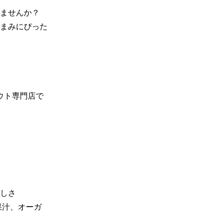
ませんか？ 
まみにぴった
ウト専門店で
しさ

果汁、オーガ