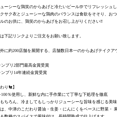
ューシーな鶏笑のからあげと冷たいビール🍺でリフレッシュし
クサク衣とジューシーな鶏肉のバランスは食欲をそそり、おつ
ルのお供に、鶏笑のからあげをお召し上がりください‼

は下記リンクよりご注文をお願い致します。

外に約200店舗を展開する、店舗数日本一のからあげテイクア
ンプリ2部門最高金賞受賞 

ランプリ14年連続金賞受賞

り🐔】

を100％使用し、新鮮な内に手作業にて丁寧な下処理を徹底

もちろん、冷ましてもしっかりジューシーな旨味を感じる美味
は、中津のこだわり醤油・生姜・にんにくをベースに野菜・ 
＆数種のスパイスで風味付け、長時間熟成で仕上げます。
