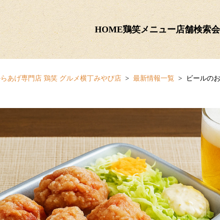
HOME
鶏笑メニュー
店舗検索
会
らあげ専門店 鶏笑 グルメ横丁みやび店
最新情報一覧
ビールのお