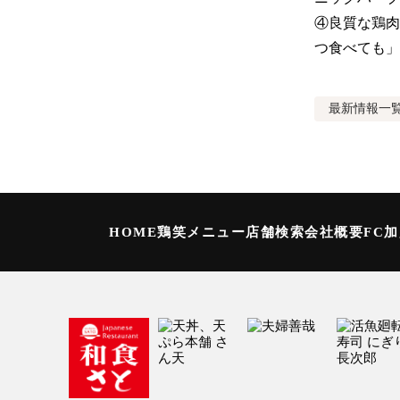
④良質な鶏肉
つ食べても」
最新情報
一
HOME
鶏笑メニュー
店舗検索
会社概要
FC