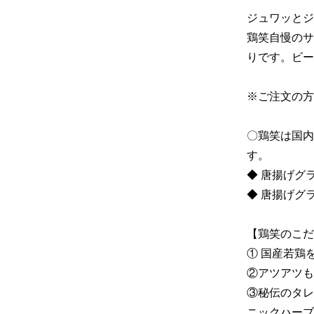
ジュワッとジ
鶏笑自慢のサ
りです。ビー
※ご注文の方
〇鶏笑は国内
す。

◆ 唐揚げグラ
◆ 唐揚げグ
【鶏笑のこだわ
① 国産若鶏
②アツアツも
③秘伝のタレ
ニックハーブ