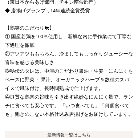
（東日本からあげ部門、チキン南蛮部門）

◆ 唐揚げグランプリ14年連続金賞受賞

【鶏笑のこだわり🐔】

① 国産若鶏を100％使用し、新鮮な内に手作業にて丁寧な
下処理を徹底

②アツアツももちろん、冷ましてもしっかりジューシーな
旨味を感じる美味しさ

③秘伝のタレは、中津のこだわり醤油・生姜・にんにくを
ベースに野菜・ 果汁、オーガニックハーブ＆数種のスパ
イスで風味付け、長時間熟成で仕上げます。

④良質な鶏肉の旨味を引き出す絶妙なにんにく量で、ラン
チに食べても安心です。 「いつ食べても」「何個食べて
も」飽きのこない本格仕込み唐揚げをお届けしています。
最新情報
一覧はこちら