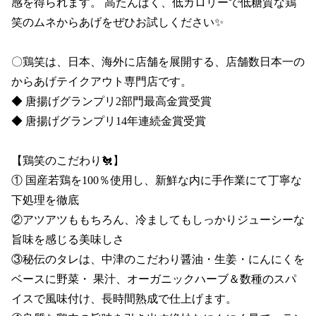
感を得られます。 高たんぱく、低カロリーで低糖質な鶏
笑のムネからあげをぜひお試しください✨

〇鶏笑は、日本、海外に店舗を展開する、店舗数日本一の
からあげテイクアウト専門店です。

◆ 唐揚げグランプリ2部門最高金賞受賞 

◆ 唐揚げグランプリ14年連続金賞受賞

【鶏笑のこだわり🐔】

① 国産若鶏を100％使用し、新鮮な内に手作業にて丁寧な
下処理を徹底

②アツアツももちろん、冷ましてもしっかりジューシーな
旨味を感じる美味しさ

③秘伝のタレは、中津のこだわり醤油・生姜・にんにくを
ベースに野菜・ 果汁、オーガニックハーブ＆数種のスパ
イスで風味付け、長時間熟成で仕上げます。
