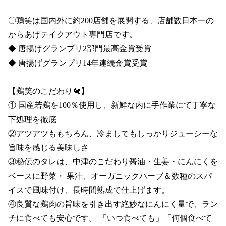
〇鶏笑は国内外に約200店舗を展開する、店舗数日本一の
からあげテイクアウト専門店です。

◆ 唐揚げグランプリ2部門最高金賞受賞 

◆ 唐揚げグランプリ14年連続金賞受賞

【鶏笑のこだわり🐔】

① 国産若鶏を100％使用し、新鮮な内に手作業にて丁寧な
下処理を徹底

②アツアツももちろん、冷ましてもしっかりジューシーな
旨味を感じる美味しさ

③秘伝のタレは、中津のこだわり醤油・生姜・にんにくを
ベースに野菜・ 果汁、オーガニックハーブ＆数種のスパ
イスで風味付け、長時間熟成で仕上げます。

④良質な鶏肉の旨味を引き出す絶妙なにんにく量で、ラン
チに食べても安心です。 「いつ食べても」「何個食べて