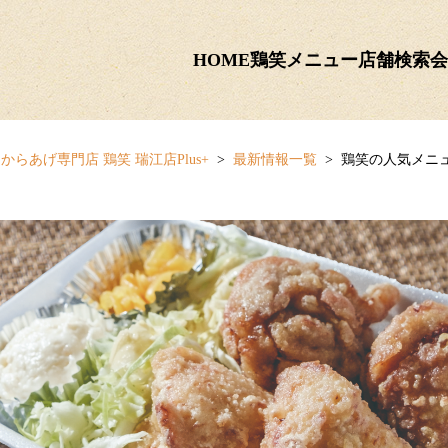
HOME
鶏笑メニュー
店舗検索
会
からあげ専門店 鶏笑 瑞江店Plus+
最新情報一覧
鶏笑の人気メニ