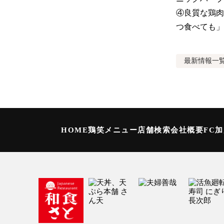
④良質な鶏肉
つ食べても」
最新情報
一
HOME
鶏笑メニュー
店舗検索
会社概要
FC