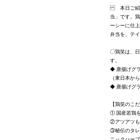
　本日ご紹
当」です。鶏
ーシーに仕上
弁当を、テイ
〇鶏笑は、日
す。

◆ 唐揚げグラ
（東日本から
◆ 唐揚げグ
【鶏笑のこだわ
① 国産若鶏
②アツアツも
③秘伝のタレ
ニックハーブ