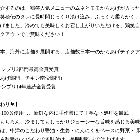
介するのは、鶏笑人気メニューのムネとモモからあげが入った
笑秘伝のタレに長時間じっくり漬け込み、ふっくら柔らかく、
げました。冷めても美味しくお召し上がりいただける、鶏笑自
クアウトでご賞味ください！

本、海外に店舗を展開する、店舗数日本一のからあげテイクア
ンプリ2部門最高金賞受賞 

あげ部門、チキン南蛮部門）

ランプリ14年連続金賞受賞

り🐔】

を100％使用し、新鮮な内に手作業にて丁寧な下処理を徹底

もちろん、冷ましてもしっかりジューシーな旨味を感じる美味
は、中津のこだわり醤油・生姜・にんにくをベースに野菜・ 
＆数種のスパイスで風味付け、長時間熟成で仕上げます。
