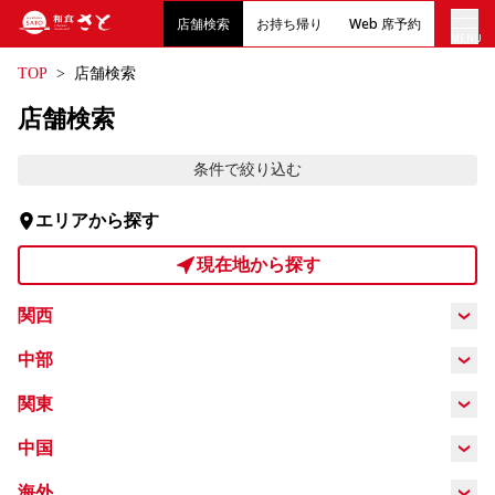
店舗検索
お持ち帰り
Web 席予約
MENU
TOP
店舗検索
店内メニュー
店舗検索
お持ち帰りメニュー
条件で絞り込む
エリアから探す
クーポン
現在地から探す
English
関西
大阪府
兵庫県
京都府
奈良県
中部
愛知県
岐阜県
静岡県
関東
和歌山県
滋賀県
三重県
東京都
埼玉県
神奈川県
千葉県
中国
岡山県
広島県
海外
茨城県