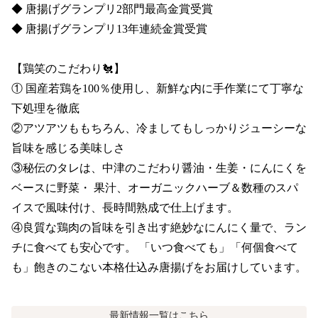
◆ 唐揚げグランプリ2部門最高金賞受賞 

◆ 唐揚げグランプリ13年連続金賞受賞

【鶏笑のこだわり🐔】

① 国産若鶏を100％使用し、新鮮な内に手作業にて丁寧な
下処理を徹底

②アツアツももちろん、冷ましてもしっかりジューシーな
旨味を感じる美味しさ

③秘伝のタレは、中津のこだわり醤油・生姜・にんにくを
ベースに野菜・ 果汁、オーガニックハーブ＆数種のスパ
イスで風味付け、長時間熟成で仕上げます。

④良質な鶏肉の旨味を引き出す絶妙なにんにく量で、ラン
チに食べても安心です。 「いつ食べても」「何個食べて
も」飽きのこない本格仕込み唐揚げをお届けしています。
最新情報
一覧はこちら