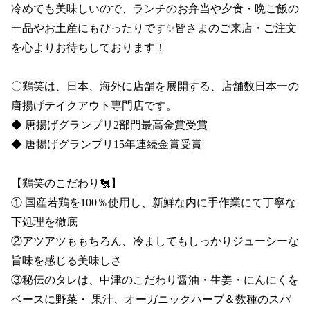
冷めても美味しいので、ランチのお弁当や夕食・晩ご飯の
一品やお土産にもぴったりです✨皆さまのご来店・ご注文
を心よりお待ちしております！

〇鶏笑は、日本、海外に店舗を展開する、店舗数日本一の
唐揚げテイクアウト専門店です。

◆ 唐揚げグランプリ2部門最高金賞受賞 

◆ 唐揚げグランプリ15年連続金賞受賞

【鶏笑のこだわり🐔】

① 国産若鶏を100％使用し、新鮮な内に手作業にて丁寧な
下処理を徹底

②アツアツももちろん、冷ましてもしっかりジューシーな
旨味を感じる美味しさ

③秘伝のタレは、中津のこだわり醤油・生姜・にんにくを
ベースに野菜・ 果汁、オーガニックハーブ＆数種のスパ