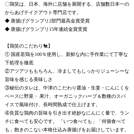
〇鶏笑は、日本、海外に店舗を展開する、店舗数日本一の
からあげテイクアウト専門店です。

◆ 唐揚げグランプリ2部門最高金賞受賞 

◆ 唐揚げグランプリ15年連続金賞受賞

【鶏笑のこだわり🐔】

① 国産若鶏を100％使用し、新鮮な内に手作業にて丁寧な
下処理を徹底

②アツアツももちろん、冷ましてもしっかりジューシーな
旨味を感じる美味しさ

③秘伝のタレは、中津のこだわり醤油・生姜・にんにくを
ベースに野菜・ 果汁、オーガニックハーブ＆数種のスパ
イスで風味付け、長時間熟成で仕上げます。

④良質な鶏肉の旨味を引き出す絶妙なにんにく量で、ラン
チに食べても安心です。 「いつ食べても」「何個食べて
も」飽きのこない本格仕込み唐揚げをお届けしています。