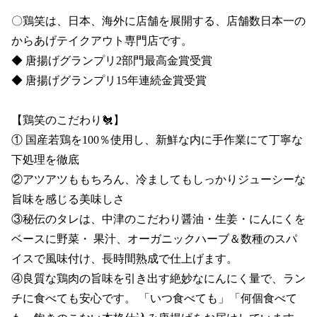
〇鶏笑は、日本、海外に店舗を展開する、店舗数日本一の
からあげテイクアウト専門店です。

◆ 唐揚げグランプリ2部門最高金賞受賞 

◆ 唐揚げグランプリ15年連続金賞受賞

【鶏笑のこだわり🐔】

① 国産若鶏を100％使用し、新鮮な内に手作業にて丁寧な
下処理を徹底

②アツアツももちろん、冷ましてもしっかりジューシーな
旨味を感じる美味しさ

③秘伝のタレは、中津のこだわり醤油・生姜・にんにくを
ベースに野菜・ 果汁、オーガニックハーブ＆数種のスパ
イスで風味付け、長時間熟成で仕上げます。

④良質な鶏肉の旨味を引き出す絶妙なにんにく量で、ラン
チに食べても安心です。 「いつ食べても」「何個食べて