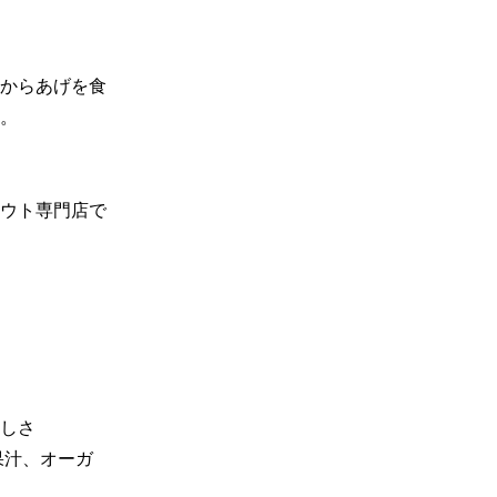
からあげを食
。

ウト専門店で
しさ

果汁、オーガ