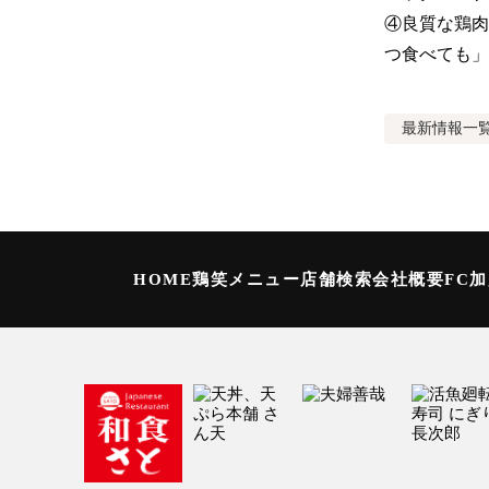
④良質な鶏肉
つ食べても」
最新情報
一
HOME
鶏笑メニュー
店舗検索
会社概要
FC