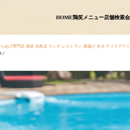
HOME
鶏笑メニュー
店舗検索
会
らあげ専門店 鶏笑 糸島店 ランチ レストラン 唐揚げ 弁当 テイクアウト
／