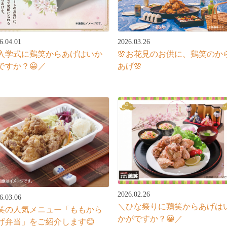
6.04.01
2026.03.26
入学式に鶏笑からあげはいか
🌸お花見のお供に、鶏笑のか
ですか？😀／
あげ🌸
2026.02.26
6.03.06
＼ひな祭りに鶏笑からあげは
笑の人気メニュー「ももから
かがですか？😀／
げ弁当」をご紹介します😊