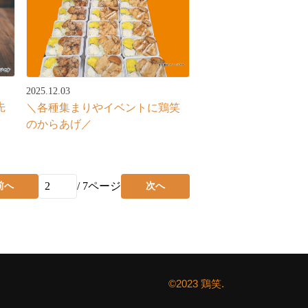
2025.12.03
先
＼各種集まりやイベントに鶏笑
のからあげ／
/
7
ページ
前へ
次へ
©2023 鶏笑.