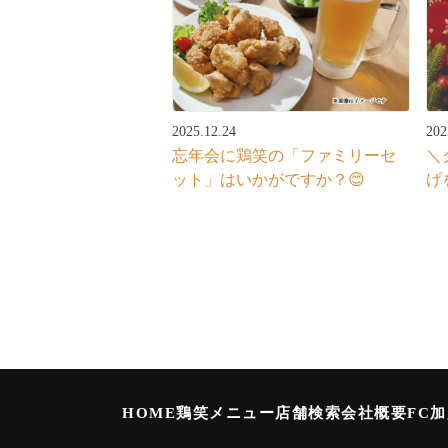
2025.12.24
202
忘年会に鶏笑の「ファミリーセ
＼
ット」はいかがですか？😊
げ
HOME
鶏笑メニュー
店舗検索
会社概要
FC